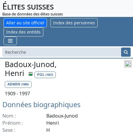
Élites suisses
Base de données des élites suisses
Aller au site officiel
Index des personnes
Index des entités
Badoux-Junod,
Henri
POL
(1957)
ADMIN
(1980)
1909 - 1997
Données biographiques
Nom :
Badoux-Junod
Prénom :
Henri
Sexe :
H