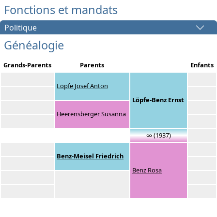
Fonctions et mandats
Politique
Généalogie
Grands-Parents
Parents
Enfants
Löpfe Josef Anton
Löpfe-Benz Ernst
Heerensberger Susanna
∞ (1937)
Benz-Meisel Friedrich
Benz Rosa