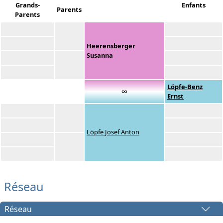
Grands-
Enfants
Parents
Parents
Heerensberger
Susanna
Löpfe-Benz
∞
Ernst
Löpfe Josef Anton
Réseau
Réseau