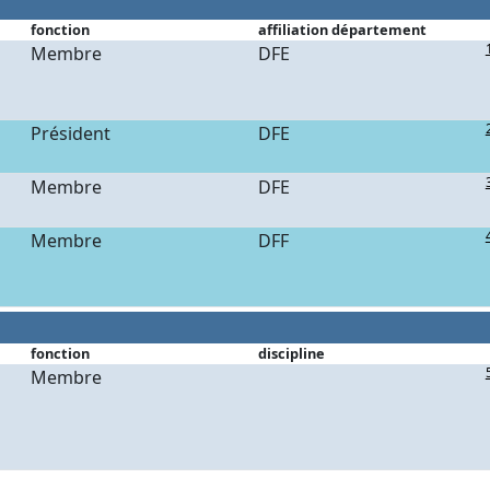
fonction
affiliation département
Membre
DFE
Président
DFE
Membre
DFE
Membre
DFF
fonction
discipline
Membre