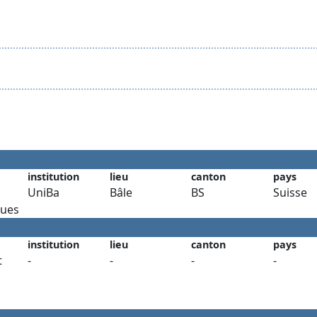
institution
lieu
canton
pays
UniBa
Bâle
BS
Suisse
ues
institution
lieu
canton
pays
t
-
-
-
-