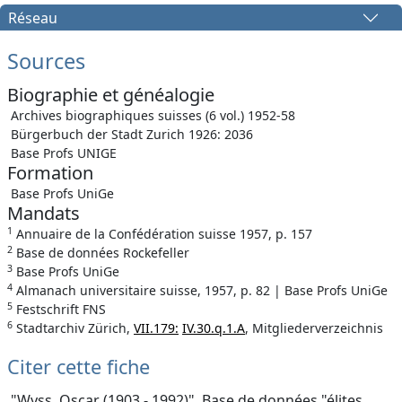
Réseau
Sources
Biographie et généalogie
Archives biographiques suisses (6 vol.) 1952-58
Bürgerbuch der Stadt Zurich 1926: 2036
Base Profs UNIGE
Formation
Base Profs UniGe
Mandats
1
Annuaire de la Confédération suisse 1957, p. 157
2
Base de données Rockefeller
3
Base Profs UniGe
4
Almanach universitaire suisse, 1957, p. 82 | Base Profs UniGe
5
Festschrift FNS
6
Stadtarchiv Zürich,
VII.179:
IV.30.q.1.A
, Mitgliederverzeichnis
Citer cette fiche
"Wyss, Oscar (1903 - 1992)", Base de données "élites