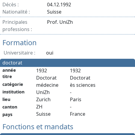
Décès :
04.12.1992
Nationalité :
Suisse
Principales
Prof. UniZh
professions :
Formation
Universitaire :
oui
doctorat
année
1932
1932
titre
Doctorat
Doctorat
catégorie
médecine
ès sciences
institution
UniZh
-
Zurich
Paris
lieu
ZH
-
canton
Suisse
France
pays
Fonctions et mandats