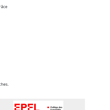
râce
ches.