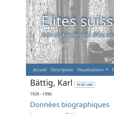
Élites suis
Base de données des élites sui
Accueil
Description
Visualisations
Bättig, Karl
ACAD
(1980)
1926 - 1996
Données biographiques