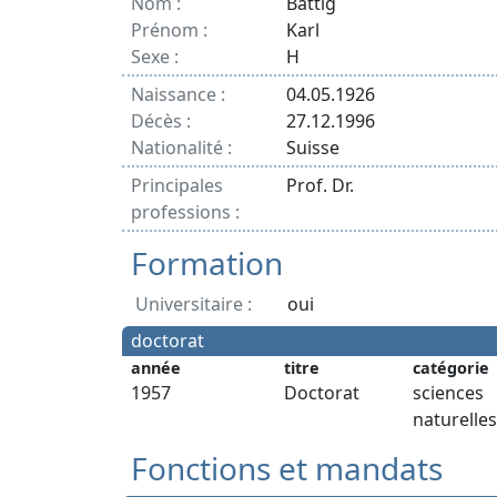
Nom :
Bättig
Prénom :
Karl
Sexe :
H
Naissance :
04.05.1926
Décès :
27.12.1996
Nationalité :
Suisse
Principales
Prof. Dr.
professions :
Formation
Universitaire :
oui
doctorat
année
titre
catégorie
1957
Doctorat
sciences
naturelles
Fonctions et mandats