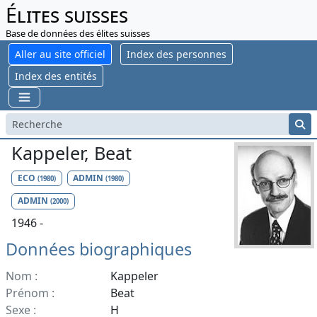
Élites suisses
Base de données des élites suisses
Aller au site officiel
Index des personnes
Index des entités
Kappeler, Beat
ECO
ADMIN
(1980)
(1980)
ADMIN
(2000)
1946 -
Données biographiques
Nom :
Kappeler
Prénom :
Beat
Sexe :
H