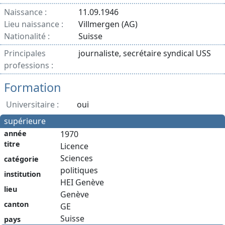
Naissance :
11.09.1946
Lieu naissance :
Villmergen (AG)
Nationalité :
Suisse
Principales
journaliste, secrétaire syndical USS
professions :
Formation
Universitaire :
oui
supérieure
année
1970
titre
Licence
Sciences
catégorie
politiques
institution
HEI Genève
lieu
Genève
canton
GE
Suisse
pays