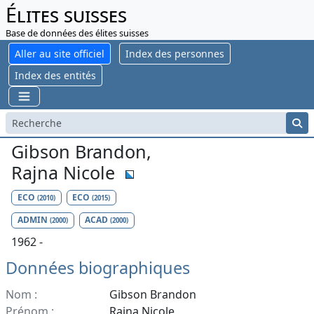
Élites suisses
Base de données des élites suisses
Aller au site officiel
Index des personnes
Index des entités
Gibson Brandon,
Rajna Nicole
ECO
ECO
(2010)
(2015)
ADMIN
ACAD
(2000)
(2000)
1962 -
Données biographiques
Nom :
Gibson Brandon
Prénom :
Rajna Nicole