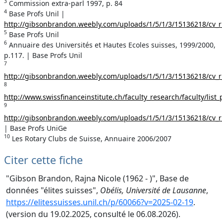
3
Commission extra-parl 1997, p. 84
4
Base Profs Unil |
http://gibsonbrandon.weebly.com/uploads/1/5/1/3/15136218/cv_
5
Base Profs Unil
6
Annuaire des Universités et Hautes Ecoles suisses, 1999/2000,
p.117. | Base Profs Unil
7
http://gibsonbrandon.weebly.com/uploads/1/5/1/3/15136218/cv_
8
http://www.swissfinanceinstitute.ch/faculty_research/faculty/list
9
http://gibsonbrandon.weebly.com/uploads/1/5/1/3/15136218/cv_
| Base Profs UniGe
10
Les Rotary Clubs de Suisse, Annuaire 2006/2007
Citer cette fiche
"Gibson Brandon, Rajna Nicole (1962 - )", Base de
données "élites suisses",
Obélis, Université de Lausanne
,
https://elitessuisses.unil.ch/p/60066?v=2025-02-19
.
(version du 19.02.2025, consulté le 06.08.2026).