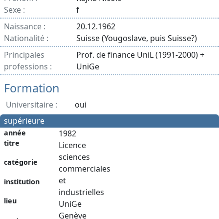
Sexe :
f
Naissance :
20.12.1962
Nationalité :
Suisse (Yougoslave, puis Suisse?)
Principales
Prof. de finance UniL (1991-2000) +
professions :
UniGe
Formation
Universitaire :
oui
supérieure
année
1982
titre
Licence
sciences
catégorie
commerciales
et
institution
industrielles
lieu
UniGe
Genève