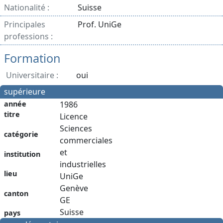
Nationalité :
Suisse
Principales
Prof. UniGe
professions :
Formation
Universitaire :
oui
supérieure
année
1986
titre
Licence
Sciences
catégorie
commerciales
et
institution
industrielles
lieu
UniGe
Genève
canton
GE
Suisse
pays