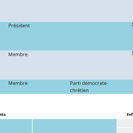
Président
Membre
Membre
Parti démocrate-
chrétien
nts
Enf