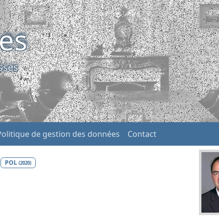
ses
sses
Politique de gestion des données
Contact
e
POL
(2020)