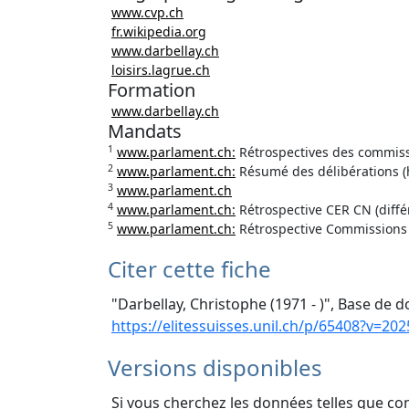
www.cvp.ch
fr.wikipedia.org
www.darbellay.ch
loisirs.lagrue.ch
Formation
www.darbellay.ch
Mandats
1
www.parlament.ch:
Rétrospectives des commissi
2
www.parlament.ch:
Résumé des délibérations (
3
www.parlament.ch
4
www.parlament.ch:
Rétrospective CER CN (diffé
5
www.parlament.ch:
Rétrospective Commissions 
Citer cette fiche
"Darbellay, Christophe (1971 - )", Base de d
https://elitessuisses.unil.ch/p/65408?v=202
Versions disponibles
Si vous cherchez les données telles que co