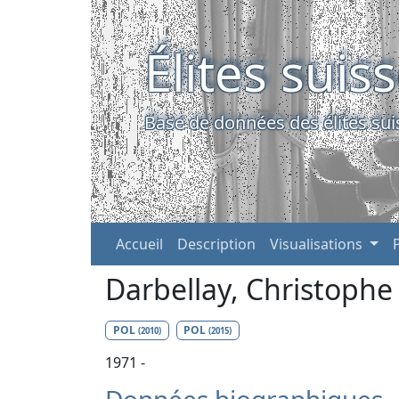
Élites suis
Base de données des élites sui
Accueil
Description
Visualisations
Darbellay, Christoph
POL
POL
(2010)
(2015)
1971 -