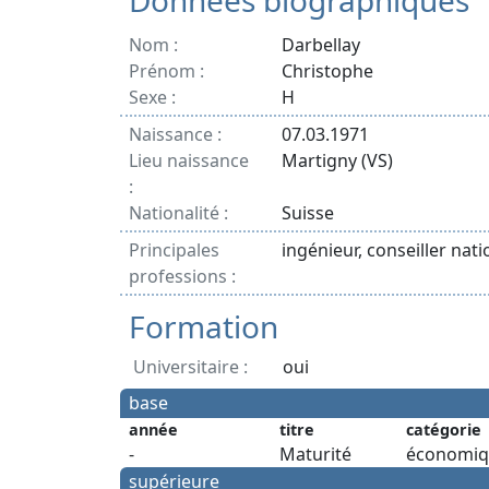
Données biographiques
Nom :
Darbellay
Prénom :
Christophe
Sexe :
H
Naissance :
07.03.1971
Lieu naissance
Martigny (VS)
:
Nationalité :
Suisse
Principales
ingénieur, conseiller nat
professions :
Formation
Universitaire :
oui
base
année
titre
catégorie
-
Maturité
économiq
supérieure