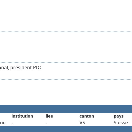
ional, président PDC
institution
lieu
canton
pays
ue
-
-
VS
Suisse