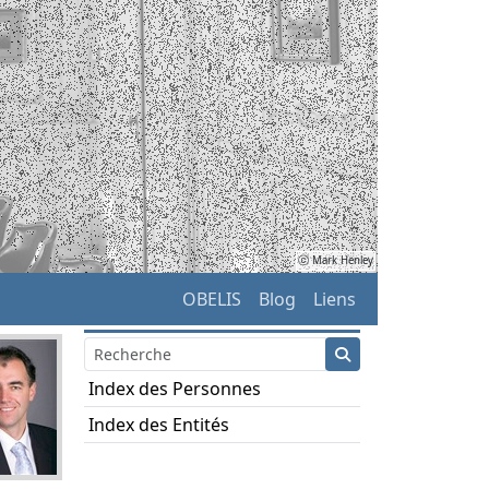
ⓒ Mark Henley
OBELIS
Blog
Liens
Index des Personnes
Index des Entités