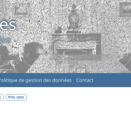
ses
sses
Politique de gestion des données
Contact
POL
)
(2015)