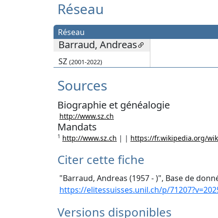
Réseau
Réseau
Barraud, Andreas
SZ
(2001-2022)
Sources
Biographie et généalogie
http://www.sz.ch
Mandats
1
http://www.sz.ch
| |
https://fr.wikipedia.org/w
Citer cette fiche
"Barraud, Andreas (1957 - )", Base de donné
https://elitessuisses.unil.ch/p/71207?v=202
Versions disponibles