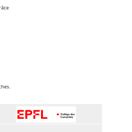
râce
ches.