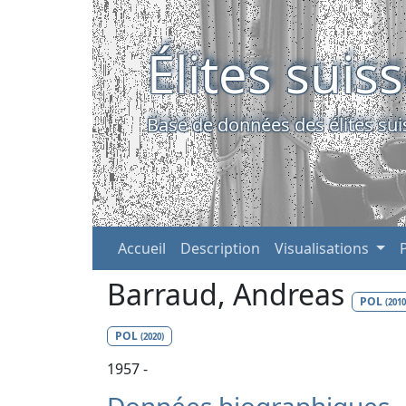
Élites suis
Base de données des élites sui
Accueil
Description
Visualisations
Barraud, Andreas
POL
(2010
POL
(2020)
1957 -