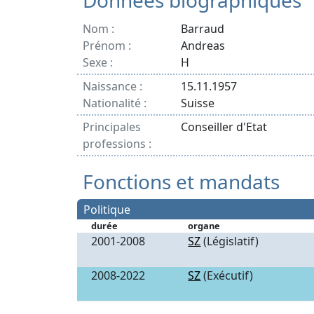
Données biographiques
Nom :
Barraud
Prénom :
Andreas
Sexe :
H
Naissance :
15.11.1957
Nationalité :
Suisse
Principales
Conseiller d'Etat
professions :
Fonctions et mandats
Politique
durée
organe
2001-2008
SZ
(Législatif)
2008-2022
SZ
(Exécutif)