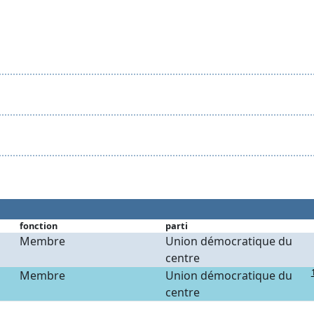
fonction
parti
Membre
Union démocratique du
centre
Membre
Union démocratique du
centre