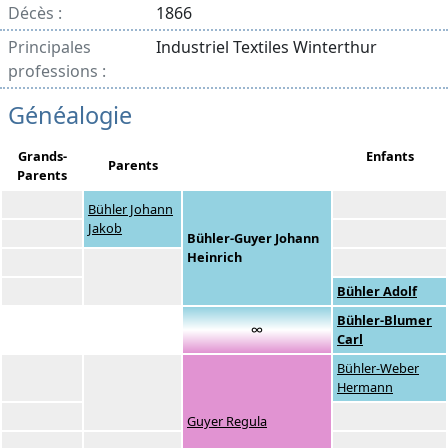
Décès :
1866
Principales
Industriel Textiles Winterthur
professions :
Généalogie
Grands-
Enfants
Parents
Parents
Bühler Johann
Jakob
Bühler-Guyer Johann
Heinrich
Bühler Adolf
Bühler-Blumer
∞
Carl
Bühler-Weber
Hermann
Guyer Regula