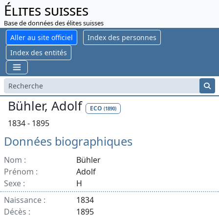
Élites suisses
Base de données des élites suisses
Aller au site officiel
Index des personnes
Index des entités
Bühler, Adolf
ECO
(1890)
1834 - 1895
Données biographiques
Nom :
Bühler
Prénom :
Adolf
Sexe :
H
Naissance :
1834
Décès :
1895