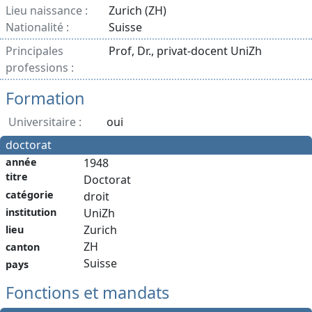
Lieu naissance :
Zurich (ZH)
Nationalité :
Suisse
Principales
Prof, Dr., privat-docent UniZh
professions :
Formation
Universitaire :
oui
doctorat
année
1948
titre
Doctorat
catégorie
droit
institution
UniZh
Zurich
lieu
ZH
canton
Suisse
pays
Fonctions et mandats