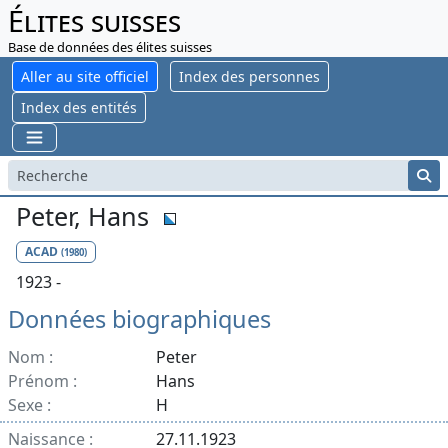
Élites suisses
Base de données des élites suisses
Aller au site officiel
Index des personnes
Index des entités
Peter, Hans
ACAD
(1980)
1923 -
Données biographiques
Nom :
Peter
Prénom :
Hans
Sexe :
H
Naissance :
27.11.1923