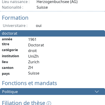
Lieu naissance :
Herzogenbuchsee (AG)
Nationalité :
Suisse
Formation
Universitaire :
oui
doctorat
année
1961
titre
Doctorat
catégorie
droit
institution
UniZh
Zurich
lieu
ZH
canton
Suisse
pays
Fonctions et mandats
Politique
Filiation de thèse