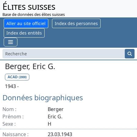
Élites suisses
Base de données des élites suisses
Aller au site officiel
Index des personnes
Index des entités
Berger, Eric G.
ACAD
(2000)
1943 -
Données biographiques
Nom :
Berger
Prénom :
Eric G.
Sexe :
H
Naissance :
23.03.1943