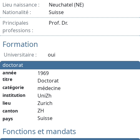
Lieu naissance :
Neuchatel (NE)
Nationalité :
Suisse
Principales
Prof. Dr.
professions :
Formation
Universitaire :
oui
doctorat
année
1969
titre
Doctorat
catégorie
médecine
institution
UniZh
Zurich
lieu
ZH
canton
Suisse
pays
Fonctions et mandats