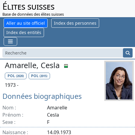
Élites suisses
Base de données des élites suisses
Aller au site officiel
Index des personnes
Index des entités
Amarelle, Cesla
POL
POL
(2020)
(2015)
1973 -
Données biographiques
Nom :
Amarelle
Prénom :
Cesla
Sexe :
F
Naissance :
14.09.1973