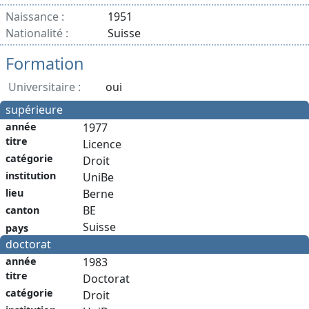
Naissance :
1951
Nationalité :
Suisse
Formation
Universitaire :
oui
supérieure
année
1977
titre
Licence
catégorie
Droit
institution
UniBe
Berne
lieu
BE
canton
Suisse
pays
doctorat
année
1983
titre
Doctorat
catégorie
Droit