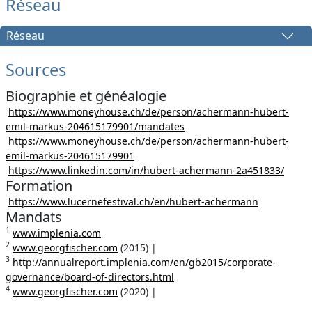
Réseau
Réseau
Sources
Biographie et généalogie
https://www.moneyhouse.ch/de/person/achermann-hubert-
emil-markus-204615179901/mandates
https://www.moneyhouse.ch/de/person/achermann-hubert-
emil-markus-204615179901
https://www.linkedin.com/in/hubert-achermann-2a451833/
Formation
https://www.lucernefestival.ch/en/hubert-achermann
Mandats
1
www.implenia.com
2
www.georgfischer.com
(2015) |
3
http://annualreport.implenia.com/en/gb2015/corporate-
governance/board-of-directors.html
4
www.georgfischer.com
(2020) |