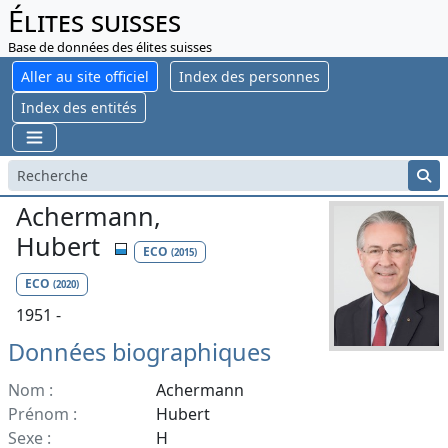
Élites suisses
Base de données des élites suisses
Aller au site officiel
Index des personnes
Index des entités
Achermann,
Hubert
ECO
(2015)
ECO
(2020)
1951 -
Données biographiques
Nom :
Achermann
Prénom :
Hubert
Sexe :
H