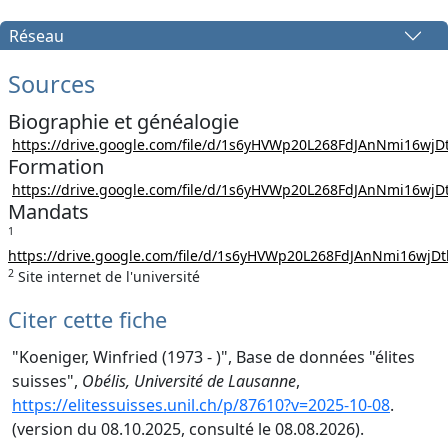
Réseau
Sources
Biographie et généalogie
https://drive.google.com/file/d/1s6yHVWp20L268FdJAnNmi16wjD
Formation
https://drive.google.com/file/d/1s6yHVWp20L268FdJAnNmi16wjD
Mandats
1
https://drive.google.com/file/d/1s6yHVWp20L268FdJAnNmi16wjD
2
Site internet de l'université
Citer cette fiche
"Koeniger, Winfried (1973 - )", Base de données "élites
suisses",
Obélis, Université de Lausanne
,
https://elitessuisses.unil.ch/p/87610?v=2025-10-08
.
(version du 08.10.2025, consulté le 08.08.2026).