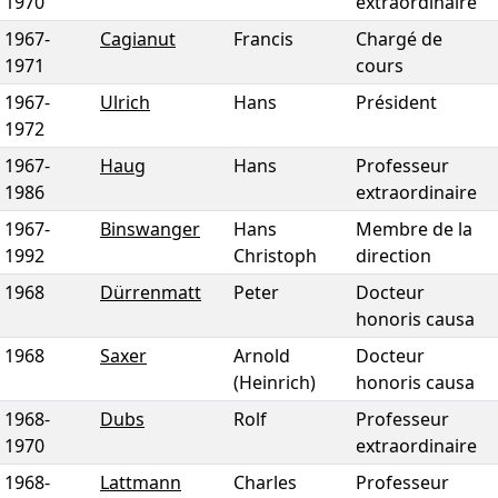
1970
extraordinaire
1967
-
Cagianut
Francis
Chargé de
1971
cours
1967
-
Ulrich
Hans
Président
1972
1967
-
Haug
Hans
Professeur
1986
extraordinaire
1967
-
Binswanger
Hans
Membre de la
1992
Christoph
direction
1968
Dürrenmatt
Peter
Docteur
honoris causa
1968
Saxer
Arnold
Docteur
(Heinrich)
honoris causa
1968
-
Dubs
Rolf
Professeur
1970
extraordinaire
1968
-
Lattmann
Charles
Professeur