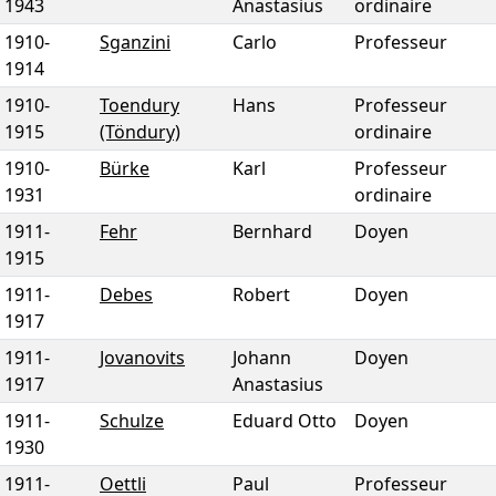
1943
Anastasius
ordinaire
1910
-
Sganzini
Carlo
Professeur
1914
1910
-
Toendury
Hans
Professeur
1915
(Töndury)
ordinaire
1910
-
Bürke
Karl
Professeur
1931
ordinaire
1911
-
Fehr
Bernhard
Doyen
1915
1911
-
Debes
Robert
Doyen
1917
1911
-
Jovanovits
Johann
Doyen
1917
Anastasius
1911
-
Schulze
Eduard Otto
Doyen
1930
1911
-
Oettli
Paul
Professeur