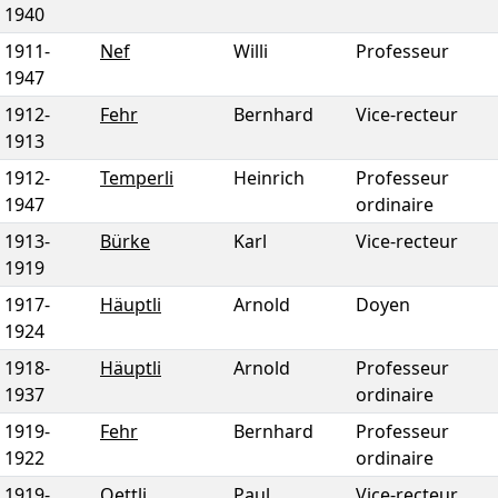
1940
1911
-
Nef
Willi
Professeur
1947
1912
-
Fehr
Bernhard
Vice-recteur
1913
1912
-
Temperli
Heinrich
Professeur
1947
ordinaire
1913
-
Bürke
Karl
Vice-recteur
1919
1917
-
Häuptli
Arnold
Doyen
1924
1918
-
Häuptli
Arnold
Professeur
1937
ordinaire
1919
-
Fehr
Bernhard
Professeur
1922
ordinaire
1919
-
Oettli
Paul
Vice-recteur