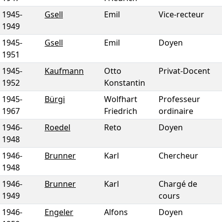
1945
-
Gsell
Emil
Vice-recteur
1949
1945
-
Gsell
Emil
Doyen
1951
1945
-
Kaufmann
Otto
Privat-Docent
1952
Konstantin
1945
-
Bürgi
Wolfhart
Professeur
1967
Friedrich
ordinaire
1946
-
Roedel
Reto
Doyen
1948
1946
-
Brunner
Karl
Chercheur
1948
1946
-
Brunner
Karl
Chargé de
1949
cours
1946
-
Engeler
Alfons
Doyen