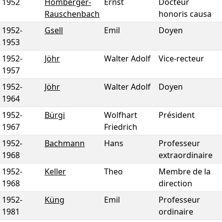
1952
Homberger-
Ernst
Docteur
Rauschenbach
honoris causa
1952
-
Gsell
Emil
Doyen
1953
1952
-
Jöhr
Walter Adolf
Vice-recteur
1957
1952
-
Jöhr
Walter Adolf
Doyen
1964
1952
-
Bürgi
Wolfhart
Président
1967
Friedrich
1952
-
Bachmann
Hans
Professeur
1968
extraordinaire
1952
-
Keller
Theo
Membre de la
1968
direction
1952
-
Küng
Emil
Professeur
1981
ordinaire