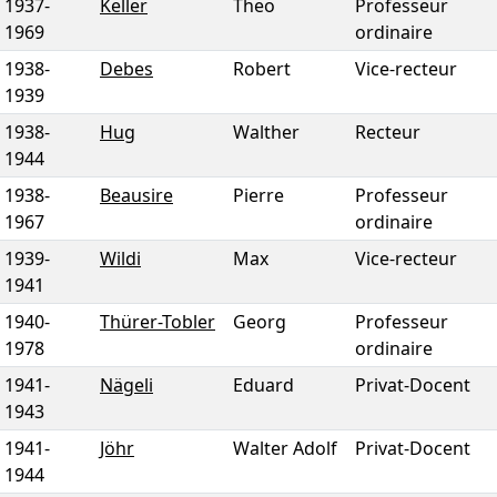
1937
-
Keller
Theo
Professeur
1969
ordinaire
1938
-
Debes
Robert
Vice-recteur
1939
1938
-
Hug
Walther
Recteur
1944
1938
-
Beausire
Pierre
Professeur
1967
ordinaire
1939
-
Wildi
Max
Vice-recteur
1941
1940
-
Thürer-Tobler
Georg
Professeur
1978
ordinaire
1941
-
Nägeli
Eduard
Privat-Docent
1943
1941
-
Jöhr
Walter Adolf
Privat-Docent
1944