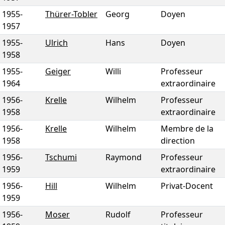
1955
-
Thürer-Tobler
Georg
Doyen
1957
1955
-
Ulrich
Hans
Doyen
1958
1955
-
Geiger
Willi
Professeur
1964
extraordinaire
1956
-
Krelle
Wilhelm
Professeur
1958
extraordinaire
1956
-
Krelle
Wilhelm
Membre de la
1958
direction
1956
-
Tschumi
Raymond
Professeur
1959
extraordinaire
1956
-
Hill
Wilhelm
Privat-Docent
1959
1956
-
Moser
Rudolf
Professeur