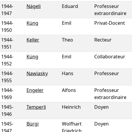
1944
-
Nägeli
Eduard
Professeur
1947
extraordinaire
1944
-
Küng
Emil
Privat-Docent
1950
1944
-
Keller
Theo
Recteur
1951
1944
-
Küng
Emil
Collaborateur
1952
1944
-
Nawiasky
Hans
Professeur
1955
1944
-
Engeler
Alfons
Professeur
1969
extraordinaire
1945
-
Temperli
Heinrich
Doyen
1946
1945
-
Bürgi
Wolfhart
Doyen
1947
Friedrich