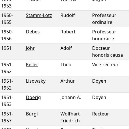
1953
1950
-
Stamm-Lotz
Rudolf
Professeur
1955
ordinaire
1950
-
Debes
Robert
Professeur
1956
honoraire
1951
Jöhr
Adolf
Docteur
honoris causa
1951
-
Keller
Theo
Vice-recteur
1952
1951
-
Lisowsky
Arthur
Doyen
1952
1951
-
Doerig
Johann A.
Doyen
1953
1951
-
Bürgi
Wolfhart
Recteur
1957
Friedrich