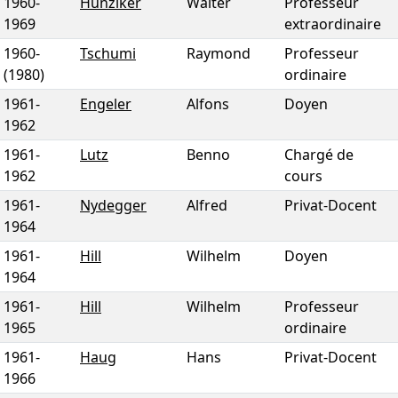
1960
-
Hunziker
Walter
Professeur
1969
extraordinaire
1960
-
Tschumi
Raymond
Professeur
(1980)
ordinaire
1961
-
Engeler
Alfons
Doyen
1962
1961
-
Lutz
Benno
Chargé de
1962
cours
1961
-
Nydegger
Alfred
Privat-Docent
1964
1961
-
Hill
Wilhelm
Doyen
1964
1961
-
Hill
Wilhelm
Professeur
1965
ordinaire
1961
-
Haug
Hans
Privat-Docent
1966