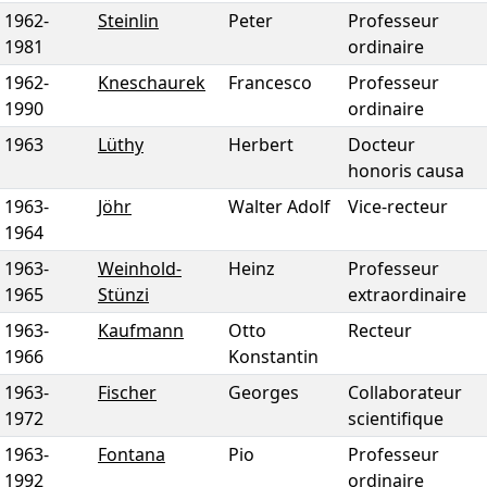
1962
-
Steinlin
Peter
Professeur
1981
ordinaire
1962
-
Kneschaurek
Francesco
Professeur
1990
ordinaire
1963
Lüthy
Herbert
Docteur
honoris causa
1963
-
Jöhr
Walter Adolf
Vice-recteur
1964
1963
-
Weinhold-
Heinz
Professeur
1965
Stünzi
extraordinaire
1963
-
Kaufmann
Otto
Recteur
1966
Konstantin
1963
-
Fischer
Georges
Collaborateur
1972
scientifique
1963
-
Fontana
Pio
Professeur
1992
ordinaire