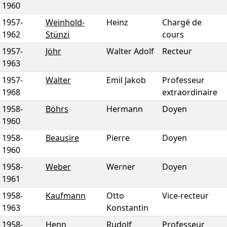
1960
1957
-
Weinhold-
Heinz
Chargé de
1962
Stünzi
cours
1957
-
Jöhr
Walter Adolf
Recteur
1963
1957
-
Walter
Emil Jakob
Professeur
1968
extraordinaire
1958
-
Böhrs
Hermann
Doyen
1960
1958
-
Beausire
Pierre
Doyen
1960
1958
-
Weber
Werner
Doyen
1961
1958
-
Kaufmann
Otto
Vice-recteur
1963
Konstantin
1958
-
Henn
Rudolf
Professeur