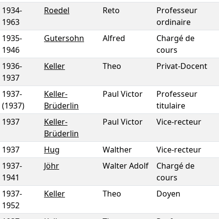
1934
-
Roedel
Reto
Professeur
1963
ordinaire
1935
-
Gutersohn
Alfred
Chargé de
1946
cours
1936
-
Keller
Theo
Privat-Docent
1937
1937
-
Keller-
Paul Victor
Professeur
(1937)
Brüderlin
titulaire
1937
Keller-
Paul Victor
Vice-recteur
Brüderlin
1937
Hug
Walther
Vice-recteur
1937
-
Jöhr
Walter Adolf
Chargé de
1941
cours
1937
-
Keller
Theo
Doyen
1952