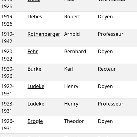
1926
1919
-
Debes
Robert
Doyen
1926
1919
-
Rothenberger
Arnold
Professeur
1942
1920
-
Fehr
Bernhard
Doyen
1922
1920
-
Bürke
Karl
Recteur
1926
1922
-
Lüdeke
Henry
Doyen
1931
1923
-
Lüdeke
Henry
Professeur
1931
1926
-
Brogle
Theodor
Doyen
1931