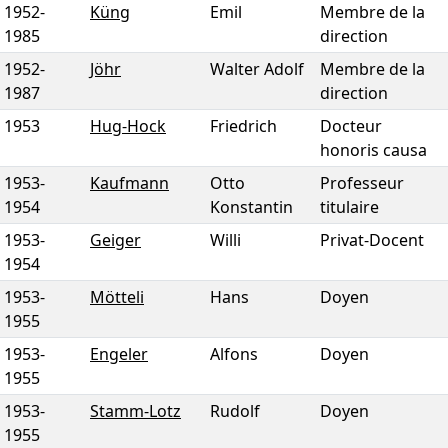
1952
-
Küng
Emil
Membre de la
1985
direction
1952
-
Jöhr
Walter Adolf
Membre de la
1987
direction
1953
Hug-Hock
Friedrich
Docteur
honoris causa
1953
-
Kaufmann
Otto
Professeur
1954
Konstantin
titulaire
1953
-
Geiger
Willi
Privat-Docent
1954
1953
-
Mötteli
Hans
Doyen
1955
1953
-
Engeler
Alfons
Doyen
1955
1953
-
Stamm-Lotz
Rudolf
Doyen
1955