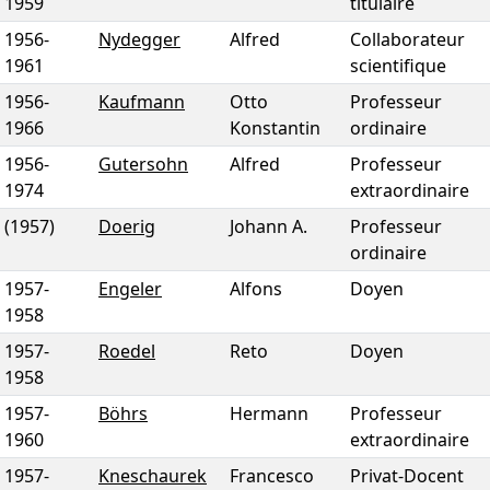
1959
titulaire
1956
-
Nydegger
Alfred
Collaborateur
1961
scientifique
1956
-
Kaufmann
Otto
Professeur
1966
Konstantin
ordinaire
1956
-
Gutersohn
Alfred
Professeur
1974
extraordinaire
(1957)
Doerig
Johann A.
Professeur
ordinaire
1957
-
Engeler
Alfons
Doyen
1958
1957
-
Roedel
Reto
Doyen
1958
1957
-
Böhrs
Hermann
Professeur
1960
extraordinaire
1957
-
Kneschaurek
Francesco
Privat-Docent