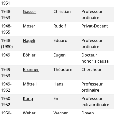
1951
1948
-
Gasser
Christian
Professeur
1953
ordinaire
1948
-
Moser
Rudolf
Privat-Docent
1955
1948
-
Nägeli
Eduard
Professeur
(1980)
ordinaire
1949
Böhler
Eugen
Docteur
honoris causa
1949
-
Brunner
Théodore
Chercheur
1953
1949
-
Mötteli
Hans
Professeur
1962
ordinaire
1950
-
Küng
Emil
Professeur
1952
extraordinaire
1950
-
Weber
Werner
Doyen