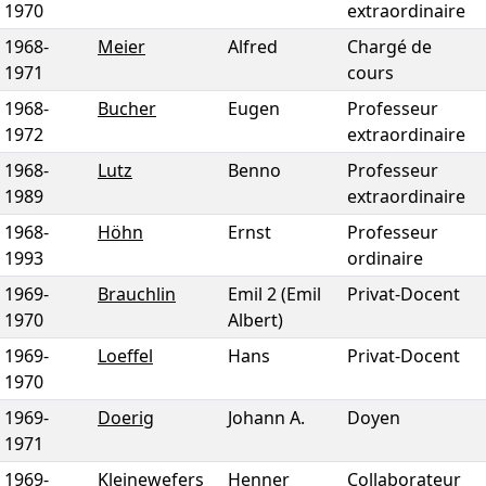
1970
extraordinaire
1968
-
Meier
Alfred
Chargé de
1971
cours
1968
-
Bucher
Eugen
Professeur
1972
extraordinaire
1968
-
Lutz
Benno
Professeur
1989
extraordinaire
1968
-
Höhn
Ernst
Professeur
1993
ordinaire
1969
-
Brauchlin
Emil 2 (Emil
Privat-Docent
1970
Albert)
1969
-
Loeffel
Hans
Privat-Docent
1970
1969
-
Doerig
Johann A.
Doyen
1971
1969
-
Kleinewefers
Henner
Collaborateur