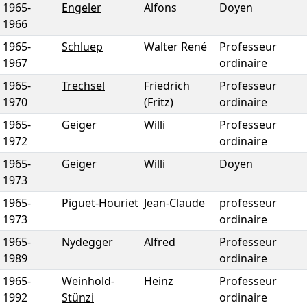
1965
-
Engeler
Alfons
Doyen
1966
1965
-
Schluep
Walter René
Professeur
1967
ordinaire
1965
-
Trechsel
Friedrich
Professeur
1970
(Fritz)
ordinaire
1965
-
Geiger
Willi
Professeur
1972
ordinaire
1965
-
Geiger
Willi
Doyen
1973
1965
-
Piguet-Houriet
Jean-Claude
professeur
1973
ordinaire
1965
-
Nydegger
Alfred
Professeur
1989
ordinaire
1965
-
Weinhold-
Heinz
Professeur
1992
Stünzi
ordinaire