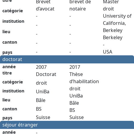
titre
Brevet
brevet de
Master
d’avocat
notaire
droit
catégorie
-
-
University of
institution
California,
-
-
Berkeley
lieu
-
-
Berkeley
canton
-
-
-
-
-
USA
pays
doctorat
année
2007
2017
titre
Doctorat
Thèse
d’habilitation
catégorie
droit
droit
institution
UniBa
UniBa
Bâle
lieu
Bâle
BS
canton
BS
Suisse
Suisse
pays
séjour étranger
année
-