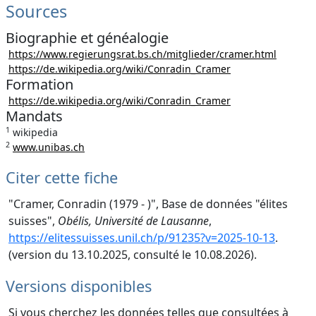
Sources
Biographie et généalogie
https://www.regierungsrat.bs.ch/mitglieder/cramer.html
https://de.wikipedia.org/wiki/Conradin_Cramer
Formation
https://de.wikipedia.org/wiki/Conradin_Cramer
Mandats
1
wikipedia
2
www.unibas.ch
Citer cette fiche
"Cramer, Conradin (1979 - )", Base de données "élites
suisses",
Obélis, Université de Lausanne
,
https://elitessuisses.unil.ch/p/91235?v=2025-10-13
.
(version du 13.10.2025, consulté le 10.08.2026).
Versions disponibles
Si vous cherchez les données telles que consultées à