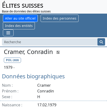
Élites suisses
Base de données des élites suisses
Aller au site officiel
Index des personnes
Index des entités
Cramer, Conradin
POL
(2020)
1979 -
Données biographiques
Nom :
Cramer
Prénom :
Conradin
Sexe :
H
Naissance :
17.02.1979