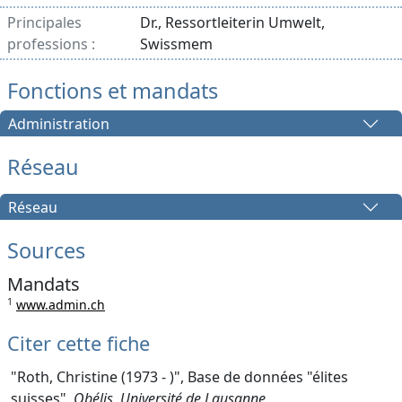
Principales
Dr., Ressortleiterin Umwelt,
professions :
Swissmem
Fonctions et mandats
Administration
Réseau
Réseau
Sources
Mandats
1
www.admin.ch
Citer cette fiche
"Roth, Christine (1973 - )", Base de données "élites
suisses",
Obélis, Université de Lausanne
,