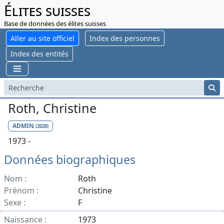
Élites suisses
Base de données des élites suisses
Aller au site officiel
Index des personnes
Index des entités
Roth, Christine
ADMIN
(2020)
1973 -
Données biographiques
Nom :
Roth
Prénom :
Christine
Sexe :
F
Naissance :
1973