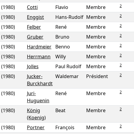
2
(1980)
Cotti
Flavio
Membre
2
(1980)
Enggist
Hans-Rudolf
Membre
2
(1980)
Felber
René
Membre
2
(1980)
Gruber
Bruno
Membre
2
(1980)
Hardmeier
Benno
Membre
2
(1980)
Herrmann
Willy
Membre
2
(1980)
Jolles
Paul Rudolf
Membre
2
(1980)
Jucker-
Waldemar
Président
Burckhardt
2
(1980)
Juri-
René
Membre
Huguenin
2
(1980)
König
Beat
Membre
(Koenig)
2
(1980)
Portner
François
Membre