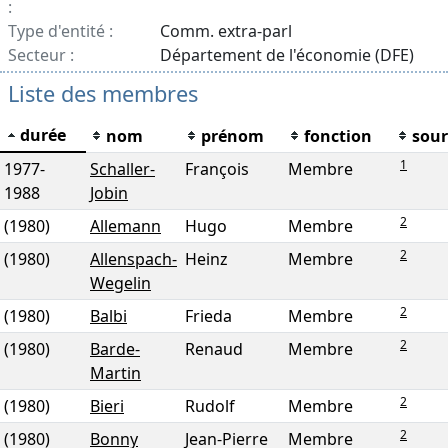
:
Type d'entité :
Comm. extra-parl
Secteur :
Département de l'économie (DFE)
Liste des membres
durée
nom
prénom
fonction
sour
1
1977
-
Schaller-
François
Membre
1988
Jobin
2
(1980)
Allemann
Hugo
Membre
2
(1980)
Allenspach-
Heinz
Membre
Wegelin
2
(1980)
Balbi
Frieda
Membre
2
(1980)
Barde-
Renaud
Membre
Martin
2
(1980)
Bieri
Rudolf
Membre
2
(1980)
Bonny
Jean-Pierre
Membre