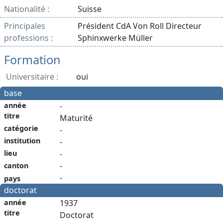
Nationalité :
Suisse
Principales
Président CdA Von Roll Directeur
professions :
Sphinxwerke Müller
Formation
Universitaire :
oui
base
année
-
titre
Maturité
catégorie
-
institution
-
-
lieu
-
canton
-
pays
doctorat
année
1937
titre
Doctorat