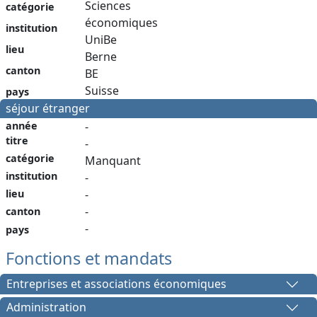
Sciences
catégorie
économiques
institution
UniBe
lieu
Berne
canton
BE
Suisse
pays
séjour étranger
année
-
titre
-
catégorie
Manquant
institution
-
-
lieu
-
canton
-
pays
Fonctions et mandats
Entreprises et associations économiques
Administration