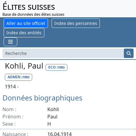
Élites suisses
Base de données des élites suisses
Aller au site officiel
Index des personnes
Index des entités
Kohli, Paul
ECO
(1980)
ADMIN
(1980)
1914 -
Données biographiques
Nom :
Kohli
Prénom :
Paul
Sexe :
H
Naissance :
16.04.1914