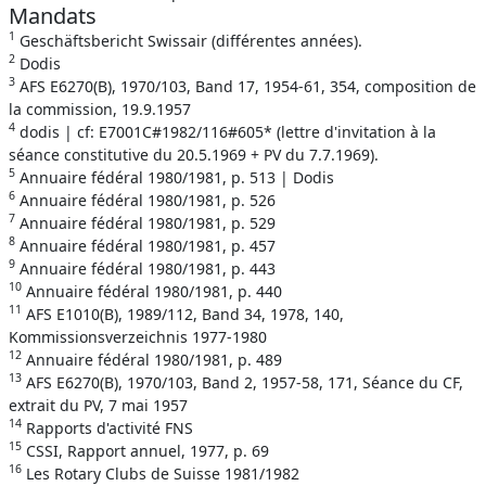
Mandats
1
Geschäftsbericht Swissair (différentes années).
2
Dodis
3
AFS E6270(B), 1970/103, Band 17, 1954-61, 354, composition de
la commission, 19.9.1957
4
dodis | cf: E7001C#1982/116#605* (lettre d'invitation à la
séance constitutive du 20.5.1969 + PV du 7.7.1969).
5
Annuaire fédéral 1980/1981, p. 513 | Dodis
6
Annuaire fédéral 1980/1981, p. 526
7
Annuaire fédéral 1980/1981, p. 529
8
Annuaire fédéral 1980/1981, p. 457
9
Annuaire fédéral 1980/1981, p. 443
10
Annuaire fédéral 1980/1981, p. 440
11
AFS E1010(B), 1989/112, Band 34, 1978, 140,
Kommissionsverzeichnis 1977-1980
12
Annuaire fédéral 1980/1981, p. 489
13
AFS E6270(B), 1970/103, Band 2, 1957-58, 171, Séance du CF,
extrait du PV, 7 mai 1957
14
Rapports d'activité FNS
15
CSSI, Rapport annuel, 1977, p. 69
16
Les Rotary Clubs de Suisse 1981/1982