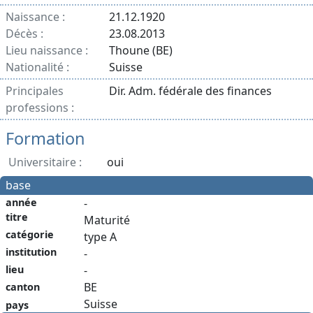
Naissance :
21.12.1920
Décès :
23.08.2013
Lieu naissance :
Thoune (BE)
Nationalité :
Suisse
Principales
Dir. Adm. fédérale des finances
professions :
Formation
Universitaire :
oui
base
année
-
titre
Maturité
catégorie
type A
institution
-
-
lieu
BE
canton
Suisse
pays