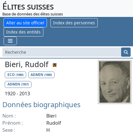
Élites suisses
Base de données des élites suisses
Aller au site officiel
Index des personnes
Index des entités
Bieri, Rudolf
ECO
ADMIN
(1980)
(1980)
ADMIN
(1957)
1920 - 2013
Données biographiques
Nom :
Bieri
Prénom :
Rudolf
Sexe :
H