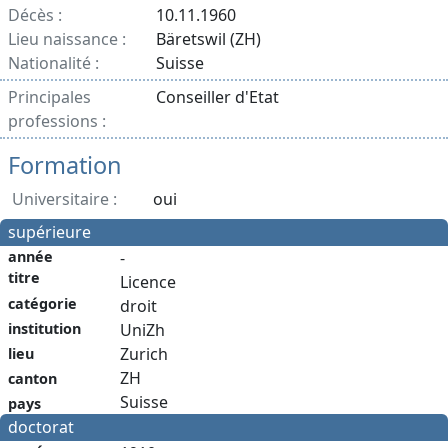
Décès :
10.11.1960
Lieu naissance :
Bäretswil (ZH)
Nationalité :
Suisse
Principales
Conseiller d'Etat
professions :
Formation
Universitaire :
oui
supérieure
année
-
titre
Licence
catégorie
droit
institution
UniZh
Zurich
lieu
ZH
canton
Suisse
pays
doctorat