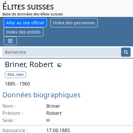
Élites suisses
Base de données des élites suisses
Aller au site officiel
Index des personnes
Index des entités
Briner, Robert
POL
(1937)
1885 - 1960
Données biographiques
Nom :
Briner
Prénom :
Robert
Sexe :
H
Naissance :
17.06.1885