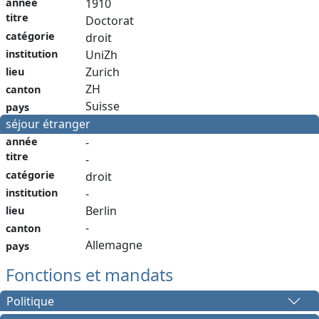
année
1910
titre
Doctorat
catégorie
droit
institution
UniZh
Zurich
lieu
ZH
canton
Suisse
pays
séjour étranger
année
-
titre
-
catégorie
droit
institution
-
Berlin
lieu
-
canton
Allemagne
pays
Fonctions et mandats
Politique