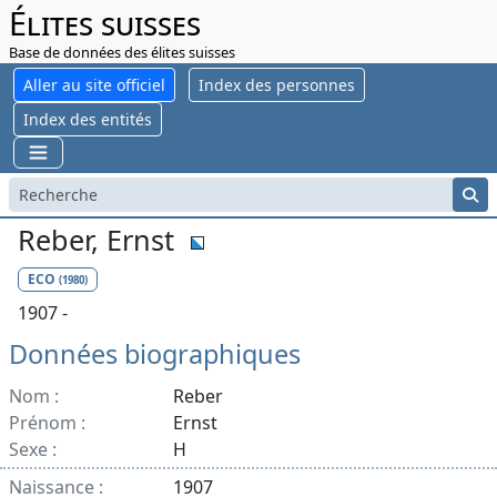
Élites suisses
Base de données des élites suisses
Aller au site officiel
Index des personnes
Index des entités
Reber, Ernst
ECO
(1980)
1907 -
Données biographiques
Nom :
Reber
Prénom :
Ernst
Sexe :
H
Naissance :
1907