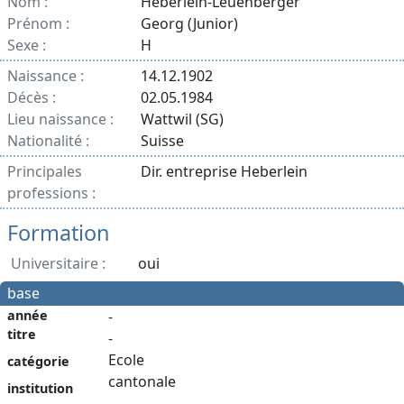
Nom :
Heberlein-Leuenberger
Prénom :
Georg (Junior)
Sexe :
H
Naissance :
14.12.1902
Décès :
02.05.1984
Lieu naissance :
Wattwil (SG)
Nationalité :
Suisse
Principales
Dir. entreprise Heberlein
professions :
Formation
Universitaire :
oui
base
année
-
titre
-
Ecole
catégorie
cantonale
institution
-