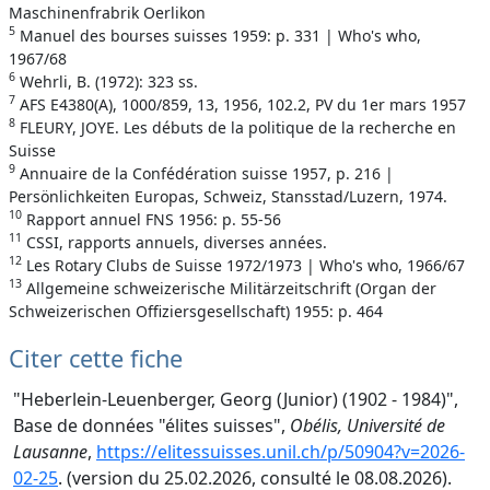
Maschinenfrabrik Oerlikon
5
Manuel des bourses suisses 1959: p. 331 | Who's who,
1967/68
6
Wehrli, B. (1972): 323 ss.
7
AFS E4380(A), 1000/859, 13, 1956, 102.2, PV du 1er mars 1957
8
FLEURY, JOYE. Les débuts de la politique de la recherche en
Suisse
9
Annuaire de la Confédération suisse 1957, p. 216 |
Persönlichkeiten Europas, Schweiz, Stansstad/Luzern, 1974.
10
Rapport annuel FNS 1956: p. 55-56
11
CSSI, rapports annuels, diverses années.
12
Les Rotary Clubs de Suisse 1972/1973 | Who's who, 1966/67
13
Allgemeine schweizerische Militärzeitschrift (Organ der
Schweizerischen Offiziersgesellschaft) 1955: p. 464
Citer cette fiche
"Heberlein-Leuenberger, Georg (Junior) (1902 - 1984)",
Base de données "élites suisses",
Obélis, Université de
Lausanne
,
https://elitessuisses.unil.ch/p/50904?v=2026-
02-25
. (version du 25.02.2026, consulté le 08.08.2026).