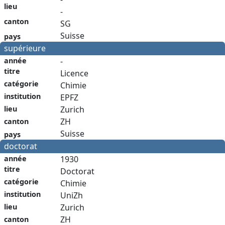
lieu
-
canton
SG
Suisse
pays
supérieure
année
-
titre
Licence
catégorie
Chimie
institution
EPFZ
Zurich
lieu
ZH
canton
Suisse
pays
doctorat
année
1930
titre
Doctorat
catégorie
Chimie
institution
UniZh
Zurich
lieu
ZH
canton