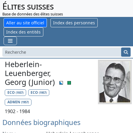
Élites suisses
Base de données des élites suisses
Aller au site officiel
Index des personnes
Index des entités
Heberlein-
Leuenberger,
Georg (Junior)
ECO
ECO
(1937)
(1957)
ADMIN
(1957)
1902 - 1984
Données biographiques