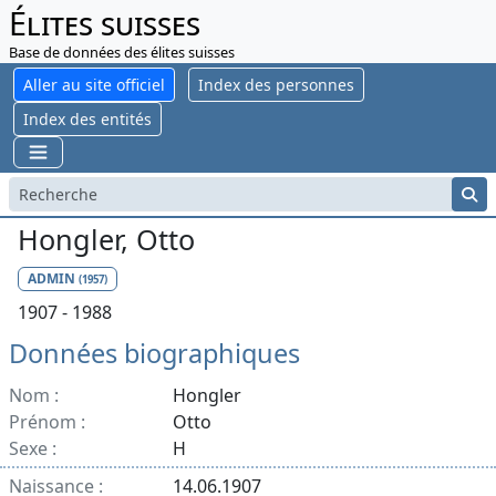
Élites suisses
Base de données des élites suisses
Aller au site officiel
Index des personnes
Index des entités
Hongler, Otto
ADMIN
(1957)
1907 - 1988
Données biographiques
Nom :
Hongler
Prénom :
Otto
Sexe :
H
Naissance :
14.06.1907