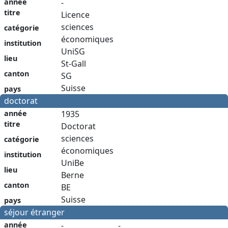
année
-
titre
Licence
sciences
catégorie
économiques
institution
UniSG
lieu
St-Gall
canton
SG
Suisse
pays
doctorat
année
1935
titre
Doctorat
sciences
catégorie
économiques
institution
UniBe
lieu
Berne
canton
BE
Suisse
pays
séjour étranger
année
-
-