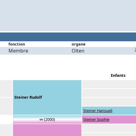
fonction
organe
Membre
Olten
Enfants
Steiner Rudolf
Steiner Hansueli
∞ (2000)
Steiner Sophie