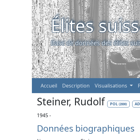
Élites suis
Base de données des élites sui
Accueil
Description
Visualisations
Steiner, Rudolf
POL
A
(2000)
1945 -
Données biographiques