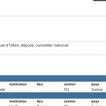
pal d'Olten, député, conseiller national
institution
lieu
canton
pays
ale
-
-
SO
Suisse
institution
lieu
canton
pays