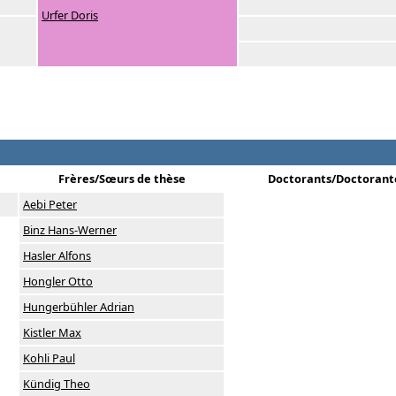
Urfer Doris
Frères/Sœurs de thèse
Doctorants/Doctorant
Aebi Peter
Binz Hans-Werner
Hasler Alfons
Hongler Otto
Hungerbühler Adrian
Kistler Max
Kohli Paul
Kündig Theo