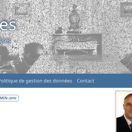
ses
sses
Politique de gestion des données
Contact
DMIN
(2010)