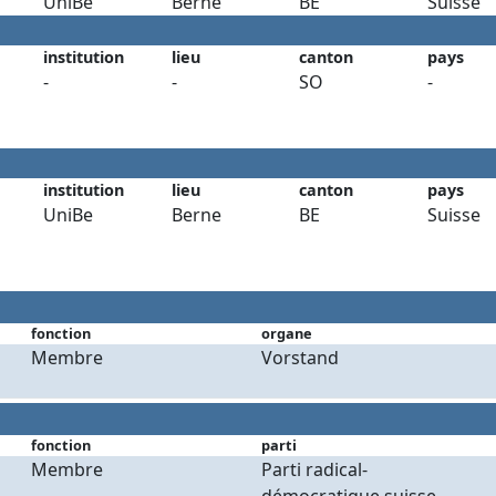
UniBe
Berne
BE
Suisse
institution
lieu
canton
pays
-
-
SO
-
institution
lieu
canton
pays
UniBe
Berne
BE
Suisse
fonction
organe
Membre
Vorstand
fonction
parti
Membre
Parti radical-