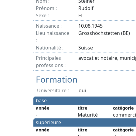
Nom :
Steiner
Prénom :
Rudolf
Sexe :
H
Naissance :
10.08.1945
Lieu naissance
Grosshöchstetten (BE)
:
Nationalité :
Suisse
Principales
avocat et notaire, munici
professions :
Formation
Universitaire :
oui
base
année
titre
catégorie
-
Maturité
commerci
supérieure
année
titre
catégorie