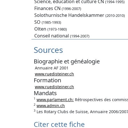
Science, éducation et culture CN
(1994-1995)
Finances CN
(1996-2007)
Solothurnische Handelskammer
(2010-2010)
SO
(1985-1993)
Olten
(1973-1980)
Conseil national
(1994-2007)
Sources
Biographie et généalogie
Annuaire AF 2001
www.ruedisteiner.ch
Formation
www.ruedisteiner.ch
Mandats
1
www.parlament.ch:
Rétrospectives des commissi
2
www.admin.ch
3
Les Rotary Clubs de Suisse, Annuaire 2006/200
Citer cette fiche