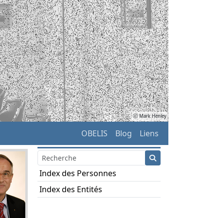
ⓒ Mark Henley
OBELIS
Blog
Liens
Index des Personnes
Index des Entités