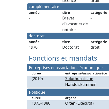
-
Licence
droit
complémentaire
année
titre
catégorie
-
Brevet
-
d'avocat et de
notaire
doctorat
année
titre
catégorie
1970
Doctorat
droit
Fonctions et mandats
Entreprises et associations économiques
durée
entreprise/association éco
(2010)
Solothurnische
Handelskammer
Politique
durée
organe
1973-1980
Olten
(Exécutif)