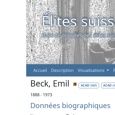
Élites suis
Base de données des élites sui
Accueil
Description
Visualisations
Beck, Emil
ACAD
ACAD
(1937)
(1
1888 - 1973
Données biographiques