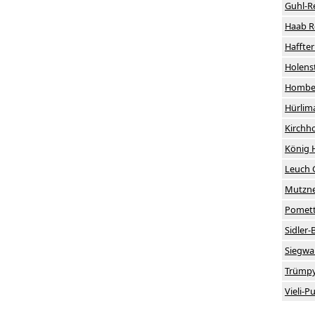
Guhl-R
Haab R
Haffter
Holens
Homber
Hürlim
Kirchho
König 
Leuch 
Mutzne
Pomett
Sidler-
Siegwa
Trümpy
Vieli-P