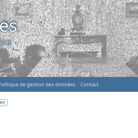
ses
sses
Politique de gestion des données
Contact
957)