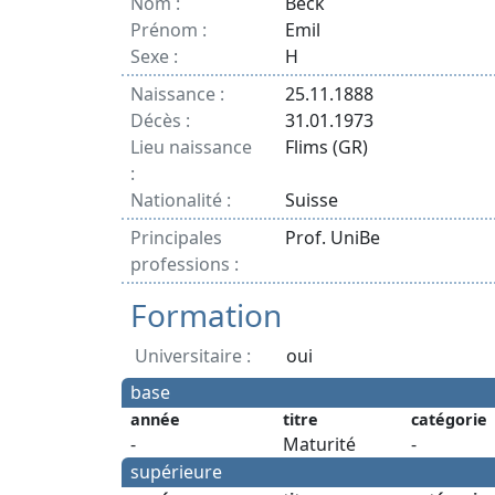
Nom :
Beck
Prénom :
Emil
Sexe :
H
Naissance :
25.11.1888
Décès :
31.01.1973
Lieu naissance
Flims (GR)
:
Nationalité :
Suisse
Principales
Prof. UniBe
professions :
Formation
Universitaire :
oui
base
année
titre
catégorie
-
Maturité
-
supérieure