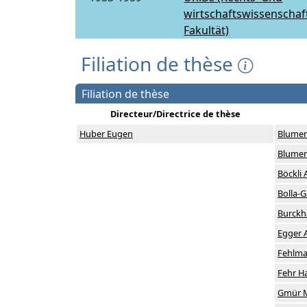
wirtschaftswissenschaf
Fakultät)
Filiation de thèse
Filiation de thèse
Directeur/Directrice de thèse
Huber Eugen
Blumen
Blumen
Böckli 
Bolla-G
Burckh
Egger 
Fehlma
Fehr H
Gmür 