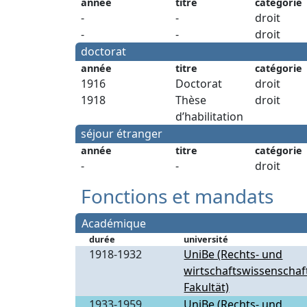
année
titre
catégorie
-
-
droit
-
-
droit
doctorat
année
titre
catégorie
1916
Doctorat
droit
1918
Thèse
droit
d’habilitation
séjour étranger
année
titre
catégorie
-
-
droit
Fonctions et mandats
Académique
durée
université
1918-1932
UniBe (Rechts- und
wirtschaftswissenschaf
Fakultät)
1933-1959
UniBe (Rechts- und