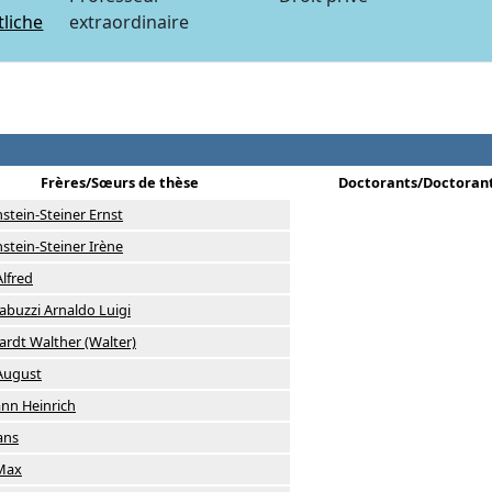
tliche
extraordinaire
Frères/Sœurs de thèse
Doctorants/Doctoran
stein-Steiner Ernst
stein-Steiner Irène
Alfred
abuzzi Arnaldo Luigi
ardt Walther (Walter)
August
nn Heinrich
ans
Max