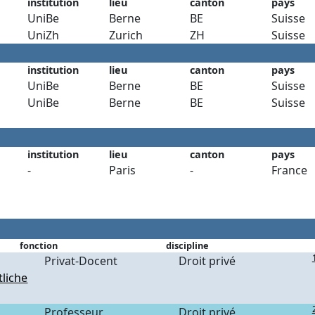
institution
lieu
canton
pays
UniBe
Berne
BE
Suisse
UniZh
Zurich
ZH
Suisse
institution
lieu
canton
pays
UniBe
Berne
BE
Suisse
UniBe
Berne
BE
Suisse
institution
lieu
canton
pays
-
Paris
-
France
fonction
discipline
Privat-Docent
Droit privé
tliche
Professeur
Droit privé