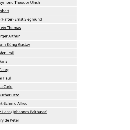
eymond Théodor Ulrich
obert
 (Hafter) Ernst Siegmund
tein Thomas
ger Arthur
ann-König Gustav
fer Emil
Hans
Georg
r Paul
a Carlo
Bucher Otto
rt-Schmid Alfred
 Hans (Johannes Balthasar)
ury de Peter