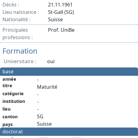
Décès :
21.11.1961
Lieu naissance :
St-Gall (SG)
Nationalité :
Suisse
Principales
Prof. UniBe
professions :
Formation
Universitaire :
oui
base
année
-
titre
Maturité
catégorie
-
institution
-
-
lieu
SG
canton
Suisse
pays
doctorat