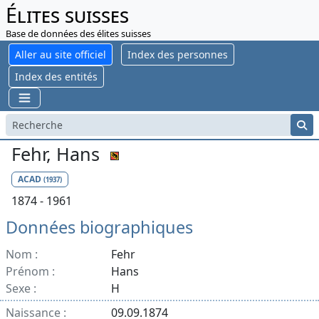
Élites suisses
Base de données des élites suisses
Aller au site officiel
Index des personnes
Index des entités
Fehr, Hans
ACAD
(1937)
1874 - 1961
Données biographiques
Nom :
Fehr
Prénom :
Hans
Sexe :
H
Naissance :
09.09.1874