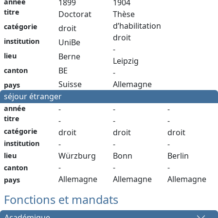
année
1899
1904
titre
Doctorat
Thèse
d’habilitation
catégorie
droit
droit
institution
UniBe
-
Berne
lieu
Leipzig
BE
canton
-
Suisse
Allemagne
pays
séjour étranger
année
-
-
-
titre
-
-
-
catégorie
droit
droit
droit
institution
-
-
-
Würzburg
Bonn
Berlin
lieu
-
-
-
canton
Allemagne
Allemagne
Allemagne
pays
Fonctions et mandats
Académique