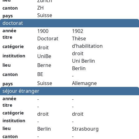
Zurich
ZH
canton
Suisse
pays
doctorat
année
1900
1902
titre
Doctorat
Thèse
d’habilitation
catégorie
droit
droit
institution
UniBe
Uni Berlin
Berne
lieu
Berlin
BE
canton
-
Suisse
Allemagne
pays
séjour étranger
année
-
-
titre
-
-
catégorie
droit
droit
institution
-
-
Berlin
Strasbourg
lieu
-
-
canton