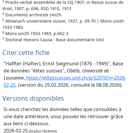
3
Procès-verbal Assemblée de la SSJ 1907, in Revue suisse de
droit, 1907: p. 696; RSD 1910, 1913
4
Documents archiviste UniZh
5
Almanach universitaire suisse, 1937, p. 69-70 | Mono unizh
1933-1983
6
Mono uniZh 1933-1983, p.662-3
7
Doctorat Honoris Causa - Base documentaire Unil
Citer cette fiche
"Haffter (Hafter), Ernst Siegmund (1876 - 1949)", Base
de données "élites suisses",
Obélis, Université de
Lausanne
,
https://elitessuisses.unil.ch/p/52076?v=2026-
02-25
. (version du 25.02.2026, consulté le 08.08.2026).
Versions disponibles
Si vous cherchez les données telles que consultées à
une date antérieure, vous pouvez les retrouver grâce
aux liens ci-dessous.
2026-02-25
(la plus récente)