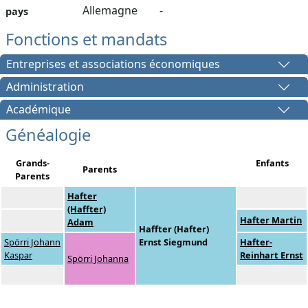
Allemagne
-
pays
Fonctions et mandats
Entreprises et associations économiques
Administration
Académique
Généalogie
Grands-
Enfants
Parents
Parents
Hafter
(Haffter)
Hafter Martin
Adam
Haffter (Hafter)
Spörri Johann
Ernst Siegmund
Hafter-
Kaspar
Reinhart Ernst
Spörri Johanna