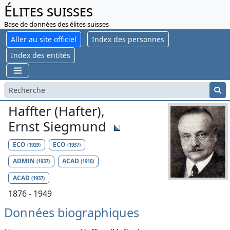
Élites suisses
Base de données des élites suisses
Aller au site officiel
Index des personnes
Index des entités
Haffter (Hafter),
Ernst Siegmund
ECO
ECO
(1929)
(1937)
ADMIN
ACAD
(1937)
(1910)
ACAD
(1937)
1876 - 1949
Données biographiques