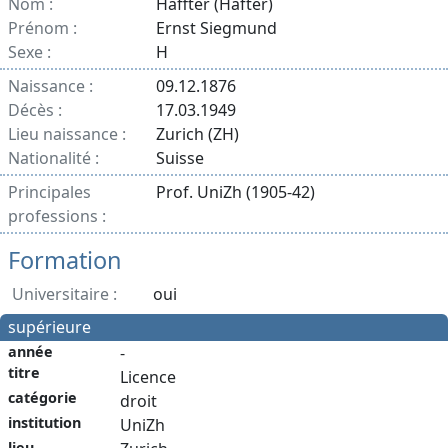
Nom :
Haffter (Hafter)
Prénom :
Ernst Siegmund
Sexe :
H
Naissance :
09.12.1876
Décès :
17.03.1949
Lieu naissance :
Zurich (ZH)
Nationalité :
Suisse
Principales
Prof. UniZh (1905-42)
professions :
Formation
Universitaire :
oui
supérieure
année
-
titre
Licence
catégorie
droit
institution
UniZh
lieu