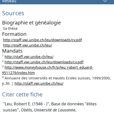
Réseau
Sources
Biographie et généalogie
Sa thèse
Formation
http://staff.vwi.unibe.ch/leu/downloads/cv.pdf
http://staff.vwi.unibe.ch/leu/
Mandats
1
http://staff.vwi.unibe.ch/leu/
2
http://staff.vwi.unibe.ch/leu/downloads/cv.pdf
3
http://www.moneyhouse.ch/fr/p/leu_robert_eduard-
9511279/index.htm
4
Annuaire des Universités et Hautes Ecoles suisses, 1999/2000,
p.36. |
http://staff.vwi.unibe.ch/leu/
Citer cette fiche
"Leu, Robert E. (1946 - )", Base de données "élites
suisses",
Obélis, Université de Lausanne
,