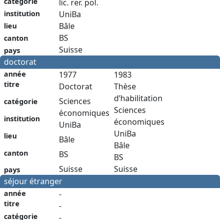
catégorie
lic. rer. pol.
institution
UniBa
Bâle
lieu
BS
canton
Suisse
pays
doctorat
année
1977
1983
titre
Doctorat
Thèse
d’habilitation
Sciences
catégorie
Sciences
économiques
institution
économiques
UniBa
UniBa
lieu
Bâle
Bâle
canton
BS
BS
Suisse
Suisse
pays
séjour étranger
année
-
titre
-
catégorie
-