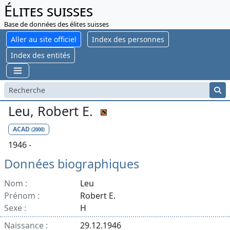
Élites suisses
Base de données des élites suisses
Aller au site officiel
Index des personnes
Index des entités
Leu, Robert E.
ACAD
(2000)
1946 -
Données biographiques
Nom :
Leu
Prénom :
Robert E.
Sexe :
H
Naissance :
29.12.1946