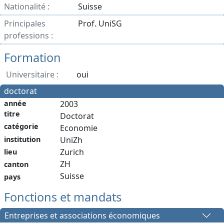
Nationalité :
Suisse
Principales
Prof. UniSG
professions :
Formation
Universitaire :
oui
doctorat
année
2003
titre
Doctorat
catégorie
Economie
institution
UniZh
Zurich
lieu
ZH
canton
Suisse
pays
Fonctions et mandats
Entreprises et associations économiques