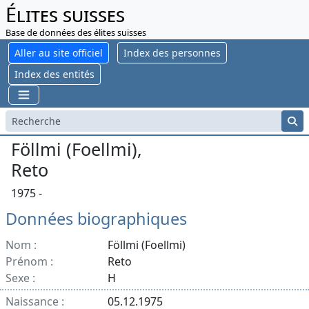
Élites suisses
Base de données des élites suisses
Aller au site officiel
Index des personnes
Index des entités
Föllmi (Foellmi),
Reto
1975 -
Données biographiques
Nom :
Föllmi (Foellmi)
Prénom :
Reto
Sexe :
H
Naissance :
05.12.1975