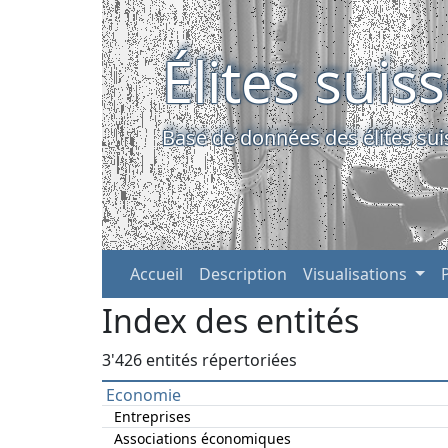
Élites suis
Base de données des élites sui
Accueil
Description
Visualisations
Index des entités
3'426 entités répertoriées
Economie
Entreprises
Associations économiques