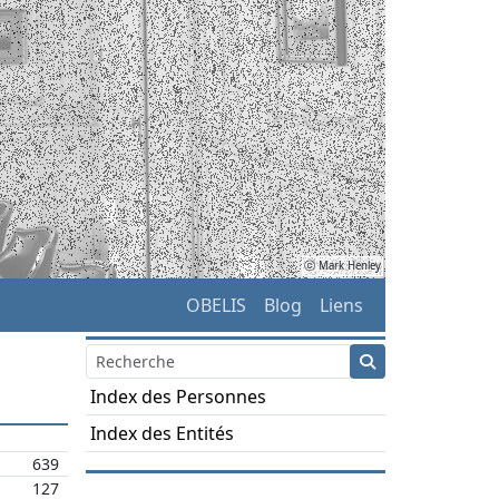
ⓒ Mark Henley
OBELIS
Blog
Liens
Index des Personnes
Index des Entités
639
127