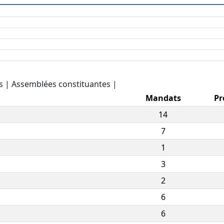
es | Assemblées constituantes |
Mandats
Pr
14
7
1
3
2
6
6