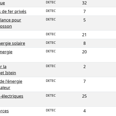
DETEC
que
32
DETEC
 de fer privés
7
DETEC
llance pour
5
mosson
DETEC
21
DETEC
nergie solaire
8
DETEC
énergie
20
DETEC
r la
2
et Istein
DETEC
de l'énergie
7
haleur
DETEC
-électriques
25
DETEC
orces
4