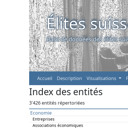
Élites suis
Base de données des élites sui
Accueil
Description
Visualisations
Index des entités
3'426 entités répertoriées
Economie
Entreprises
Associations économiques