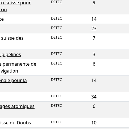
DETEC
co-suisse pour
9
rin
DETEC
ce
14
DETEC
23
DETEC
 suisse des
7
DETEC
 pipelines
3
DETEC
le permanente de
6
avigation
DETEC
onale pour la
14
DETEC
34
DETEC
ages atomiques
6
DETEC
uisse du Doubs
10