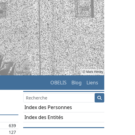
ⓒ Mark Henley
OBELIS
Blog
Liens
Index des Personnes
Index des Entités
639
127