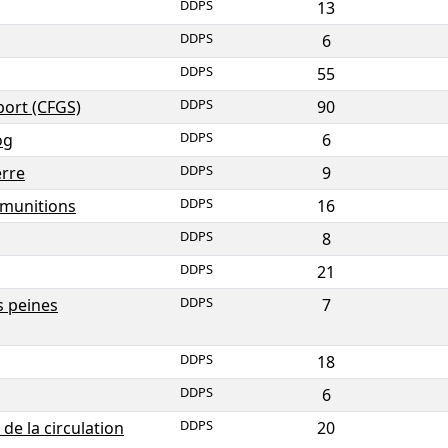
DDPS
13
DDPS
6
DDPS
55
DDPS
port (CFGS)
90
DDPS
og
6
DDPS
erre
9
DDPS
 munitions
16
DDPS
8
DDPS
21
DDPS
s peines
7
DDPS
18
DDPS
6
DDPS
de la circulation
20