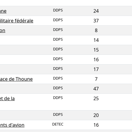
DDPS
nne
24
DDPS
itaire fédérale
37
DDPS
ion
8
DDPS
14
DDPS
15
DDPS
16
DDPS
17
DDPS
lace de Thoune
7
DDPS
47
DDPS
t de la
25
DDPS
20
DETEC
nts d'avion
16