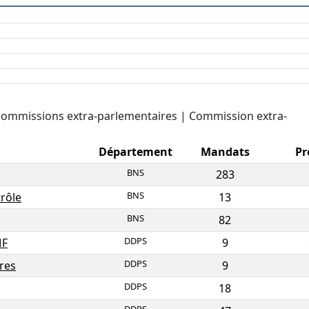
 commissions extra-parlementaires | Commission extra-
Département
Mandats
Pr
BNS
283
BNS
rôle
13
BNS
82
DDPS
MF
9
DDPS
ires
9
DDPS
18