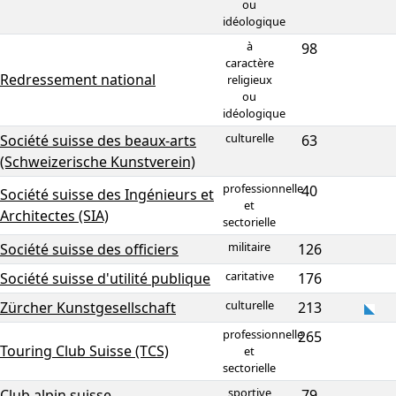
ou
idéologique
à
98
caractère
Redressement national
religieux
ou
idéologique
culturelle
Société suisse des beaux-arts
63
(Schweizerische Kunstverein)
professionnelle
40
Société suisse des Ingénieurs et
et
Architectes (SIA)
sectorielle
militaire
Société suisse des officiers
126
caritative
Société suisse d'utilité publique
176
culturelle
Zürcher Kunstgesellschaft
213
professionnelle
265
Touring Club Suisse (TCS)
et
sectorielle
sportive
Club alpin suisse
79