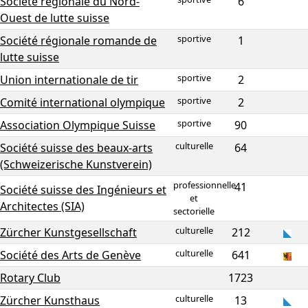
Société régionale du Nord-
6
Ouest de lutte suisse
sportive
Société régionale romande de
1
lutte suisse
sportive
Union internationale de tir
2
sportive
Comité international olympique
2
sportive
Association Olympique Suisse
90
culturelle
Société suisse des beaux-arts
64
(Schweizerische Kunstverein)
professionnelle
41
Société suisse des Ingénieurs et
et
Architectes (SIA)
sectorielle
culturelle
Zürcher Kunstgesellschaft
212
culturelle
Société des Arts de Genève
641
Rotary Club
1723
culturelle
Zürcher Kunsthaus
13