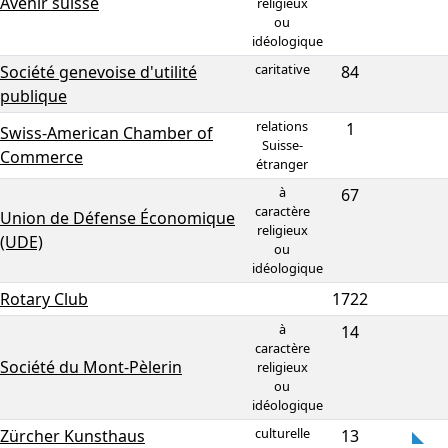
Avenir suisse
religieux
ou
idéologique
caritative
Société genevoise d'utilité
84
publique
relations
1
Swiss-American Chamber of
Suisse-
Commerce
étranger
à
67
caractère
Union de Défense Économique
religieux
(UDE)
ou
idéologique
Rotary Club
1722
à
14
caractère
Société du Mont-Pèlerin
religieux
ou
idéologique
culturelle
Zürcher Kunsthaus
13