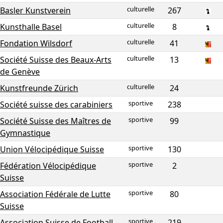
culturelle
Basler Kunstverein
267
culturelle
Kunsthalle Basel
8
culturelle
Fondation Wilsdorf
41
culturelle
Société Suisse des Beaux-Arts
13
de Genève
culturelle
Kunstfreunde Zürich
24
sportive
Société suisse des carabiniers
238
sportive
Société Suisse des Maîtres de
99
Gymnastique
sportive
Union Vélocipédique Suisse
130
sportive
Fédération Vélocipédique
2
Suisse
sportive
Association Fédérale de Lutte
80
Suisse
sportive
Association Suisse de Football
219