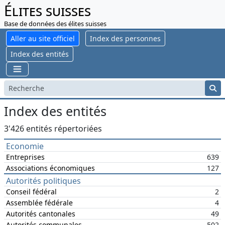
Élites suisses
Base de données des élites suisses
Aller au site officiel
Index des personnes
Index des entités
Index des entités
3'426 entités répertoriées
Economie
Entreprises
639
Associations économiques
127
Autorités politiques
Conseil fédéral
2
Assemblée fédérale
4
Autorités cantonales
49
Autorités communales
502