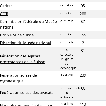
caritative
Caritas
95
caritative
CICR
288
culturelle
Commission fédérale du Musée
57
national
caritative
Croix Rouge suisse
155
culturelle
Direction du Musée national
2
à
31
caractère
Fédération des églises
religieux
protestantes de la Suisse
ou
idéologique
sportive
Fédération suisse de
239
gymnastique
professionnelle
33
Fédération suisse des avocats
et
sectorielle
relations
112
Handelskammer Deutschland-