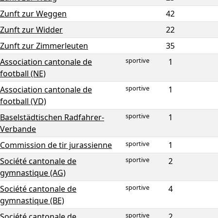
Zunft zur Weggen
42
Zunft zur Widder
22
Zunft zur Zimmerleuten
35
sportive
Association cantonale de
1
football (NE)
sportive
Association cantonale de
1
football (VD)
sportive
Baselstädtischen Radfahrer-
1
Verbande
sportive
Commission de tir jurassienne
1
sportive
Société cantonale de
2
gymnastique (AG)
sportive
Société cantonale de
4
gymnastique (BE)
sportive
Société cantonale de
2